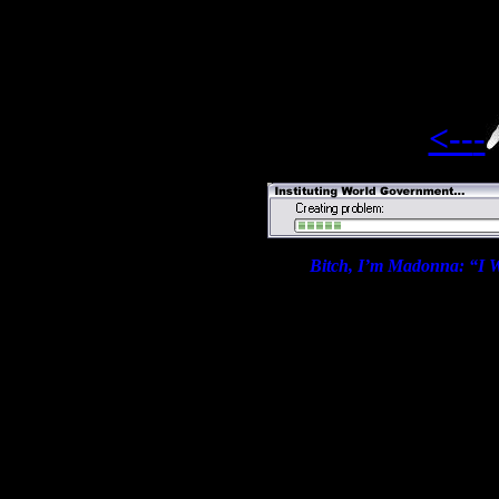
<--
-
Bitch, I’m Mado
nna: “I 